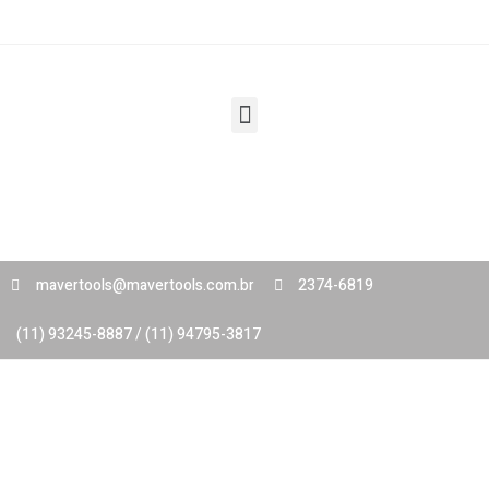
mavertools@mavertools.com.br
2374-6819
(11) 93245-8887 / (11) 94795-3817