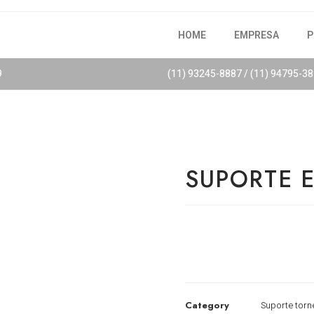
HOME
EMPRESA
P
9
(11) 93245-8887 / (11) 94795-3
SUPORTE 
Category
Suporte torn