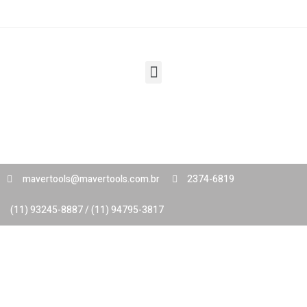
mavertools@mavertools.com.br
2374-6819
(11) 93245-8887 / (11) 94795-3817