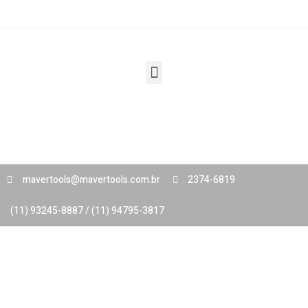
mavertools@mavertools.com.br
2374-6819
(11) 93245-8887 / (11) 94795-3817