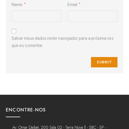
Name
Email
*
*
Salvar meus dados neste navegador para a próxima vez
que eu comentar.
ENCONTRE-NOS
Av. Omar Daibet, 200 Sala 02 - Terra Nova ll - SBC - SP -