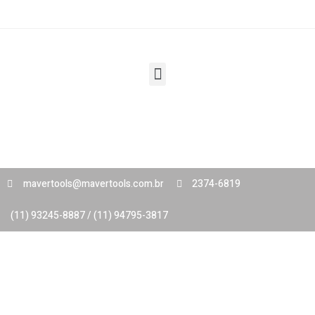
mavertools@mavertools.com.br
2374-6819
(11) 93245-8887 / (11) 94795-3817