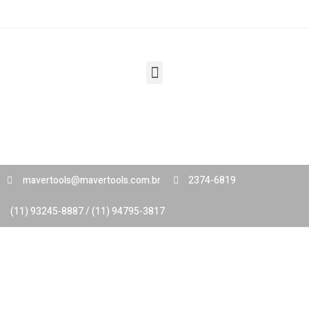
mavertools@mavertools.com.br
2374-6819
(11) 93245-8887 / (11) 94795-3817