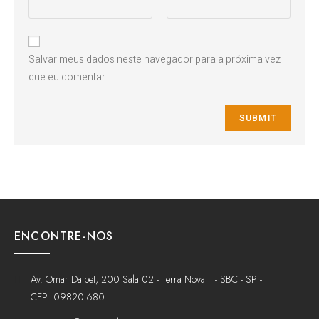
Salvar meus dados neste navegador para a próxima vez
que eu comentar.
ENCONTRE-NOS
Av. Omar Daibet, 200 Sala 02 - Terra Nova ll - SBC - SP -
CEP: 09820-680