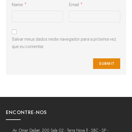
Name
Email
*
*
Salvar meus dados neste navegador para a próxima vez
que eu comentar.
ENCONTRE-NOS
Av. Omar Daibet, 200 Sala 02 - Terra Nova ll - SBC - SP -