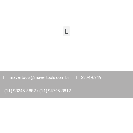
mavertools@mavertools.com.br
2374-6819
(11) 93245-8887 / (11) 94795-3817