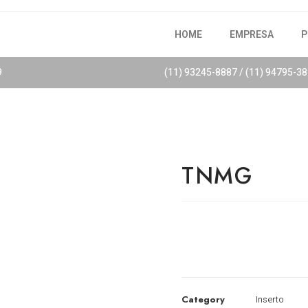
HOME
EMPRESA
P
9
(11) 93245-8887 / (11) 94795-3
TNMG
Category
Inserto