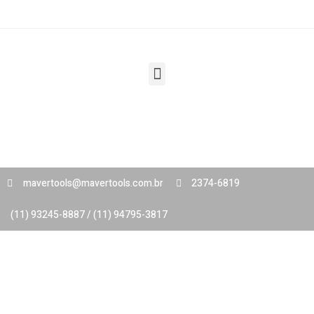
mavertools@mavertools.com.br
2374-6819
(11) 93245-8887 / (11) 94795-3817