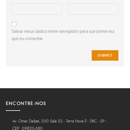
Salvar meus dados neste navegador para a próxima vez
que eu comentar.
ENCONTRE-NOS
Av. Omar Daibet, 200 Sala 02 - Terra Nova ll - SBC - SP -
CEP: 09820-680