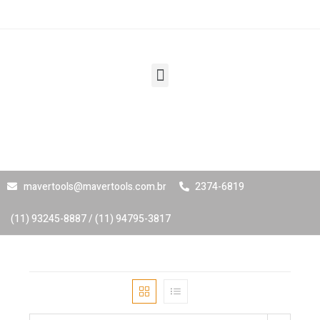
mavertools@mavertools.com.br
2374-6819
(11) 93245-8887 / (11) 94795-3817